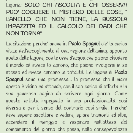
Liguria:
SOLO CHI ASCOLTA E CHI OSSERVA
PUO' COGLIERE IL MISTERO DELLE COSE, "
L'ANELLO CHE NON TIENE, LA BUSSOLA
IMPAZZITA ED IL CALCOLO DEI DADI CHE
NON TORNA
".
La citazione perche' anche in
Paolo Spagnul
c'e' la carica
vitale dell'accoglimento di una regione dell'anima, appunto
quella delle lagune, con le urne d'acqua che paiono chiudere
il mondo ed invece lo aprono, che paiono rivolgersi in se
stesse ed invece cercano la totalità. Le lagune di
Paolo
Spagnul
sono una promessa... la promessa che il mare
aperto è vicino ed attende, con il suo carico di offerta e la
sua generosa pagina da scrivere ogni giorno. Come
questo artista impegnato in una professionalità cosi
diversa e per il senso del contrario cosi simile. Perche'
deve sapere ascoltare e vedere, spiare tramonti ed albe,
accendere il meriggio e respirare nell'attesa del
compimento del giorno che passa, nella consapevolezza