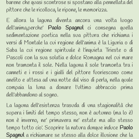
barene che quasi scontrose si spostano alla pennellata del
pittore che le ricolloca, le ripone, le memorizza.
E allora la laguna diventa ancora una volta luogo
dell'anima,perche'
Paolo Spagnul
ci consegna quella
sedimentazione poetica nella sua pittura che richiama i
versi di Montale la cui regione dell'anima è la Liguria o di
Saba la cui regione spirituale è l'inquieta Trieste o di
Pascoli con la sua solatia e dolce Romagna nel cui mare
non tramonta il sole. Nella laguna il sole tramonta tra i
canneti e i rossi e i gialli del pittore fuoriescono come
anelito e attesa ad una notte dal viso di perla, nella quale
compaia la luna a donare l'ultimo abbraccio prima
dell'abbandono al sogno.
La laguna dell'esistenza trasuda di una stagionalità che
supera i limiti del tempo stesso, non è autunno (ma lo è)
non è inverno, ne' primavera ne' estate ma allo stesso
tempo tutto cio'. Scoprire la natura dunque induce
Paolo
Spagnul
a richiamare se stesso alla dolce illusione che la