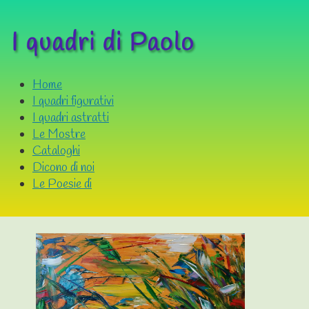
Home
I quadri figurativi
I quadri astratti
Le Mostre
Cataloghi
Dicono di noi
Le Poesie di